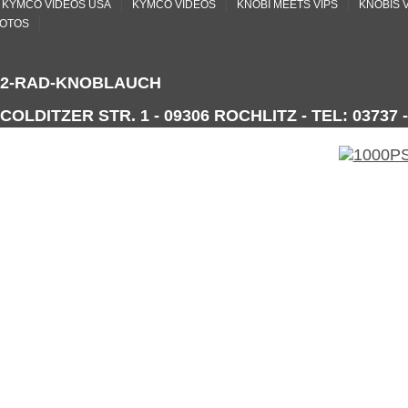
|
|
|
KYMCO VIDEOS USA
KYMCO VIDEOS
KNOBI MEETS VIPS
KNOBIS 
|
OTOS
2-RAD-KNOBLAUCH
COLDITZER STR. 1 - 09306 ROCHLITZ - TEL: 03737 -