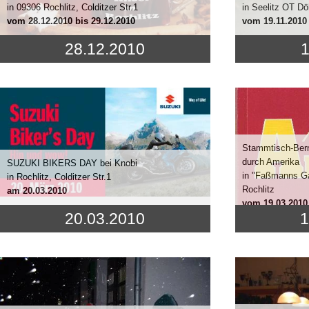
in 09306 Rochlitz, Colditzer Str.1
in Seelitz OT Dö
vom
28.12.2010
bis 29.12.2010
vom
19.11.2010
28.12.2010
1
Stammtisch-Bern
durch Amerika
SUZUKI BIKERS DAY bei Knobi
in "Faßmanns Ga
in Rochlitz, Colditzer Str.1
Rochlitz
am
20.03.2010
vom
19.03.2010
20.03.2010
1