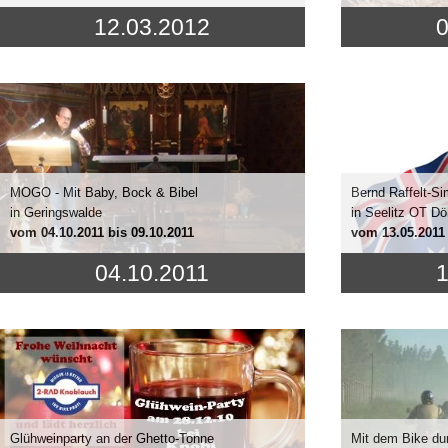
12.03.2012
0
MOGO - Mit Baby, Bock & Bibel
Bernd Raffelt-Si
in Geringswalde
in Seelitz OT Dö
vom
04.10.2011
bis 09.10.2011
vom
13.05.2011
04.10.2011
1
Glühweinparty an der Ghetto-Tonne
Mit dem Bike du