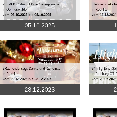
23. MOGO des CMS in Geringswalde
Glühweinparty be
in Geringswalde
in Rochlitz
vom
05.10.2025
bis 05.10.2025
vom
19.12.2024
05.10.2025
1
2Rad-Knobi sagt Danke und lädt ein...
24. Highland Gam
in Rochlitz
in Frohburg OT P
vom
28.12.2023
bis 28.12.2023
vom
20.05.2023
28.12.2023
2