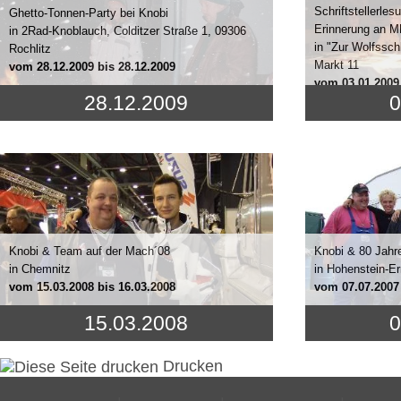
Schriftstellerles
Ghetto-Tonnen-Party bei Knobi
Erinnerung an M
in 2Rad-Knoblauch, Colditzer Straße 1, 09306
in "Zur Wolfssch
Rochlitz
Markt 11
vom
28.12.2009
bis 28.12.2009
vom
03.01.2009
28.12.2009
0
Knobi & Team auf der Mach´08
Knobi & 80 Jahr
in Chemnitz
in Hohenstein-Er
vom
15.03.2008
bis 16.03.2008
vom
07.07.2007
15.03.2008
0
Drucken