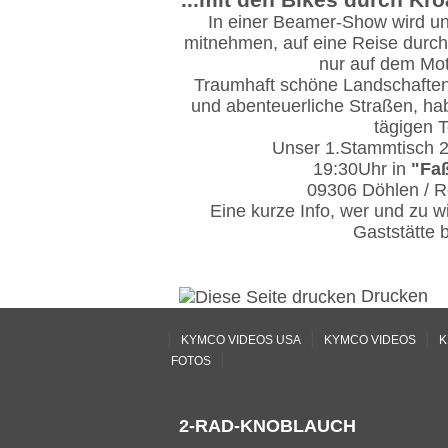
In einer Beamer-Show wird u
mitnehmen, auf eine Reise durch
nur auf dem Mot
Traumhaft schöne Landschaften,
und abenteuerliche Straßen, ha
tägigen T
Unser 1.Stammtisch 2
19:30Uhr in
"Fa
09306 Döhlen / Ro
Eine kurze Info, wer und zu wi
Gaststätte 
Drucken
|
|
|
KYMCO VIDEOS USA
KYMCO VIDEOS
K
|
FOTOS
2-RAD-KNOBLAUCH