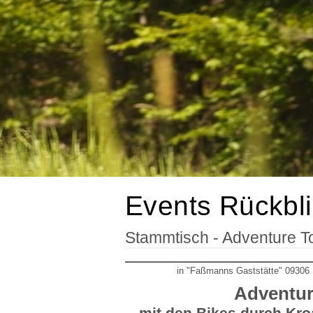
Events Rückbl
Stammtisch - Adventure T
in "Faßmanns Gaststätte" 09306 
Adventur
...mit den Bikes durch Kr