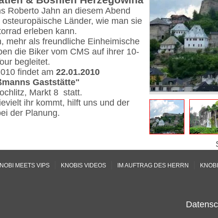
ns Roberto Jahn an diesem Abend
 osteuropäische Länder, wie man sie
orrad erleben kann.
 mehr als freundliche Einheimische
ben die Biker vom CMS auf ihrer 10-
our begleitet.
010 findet am
22.01.2010
ßmanns Gaststätte"
chlitz, Markt 8 statt.
evielt ihr kommt, hilft uns und der
bei der Planung.
|
|
|
NOBI MEETS VIPS
KNOBIS VIDEOS
IM AUFTRAG DES HERRN
KNOBI
Datensc