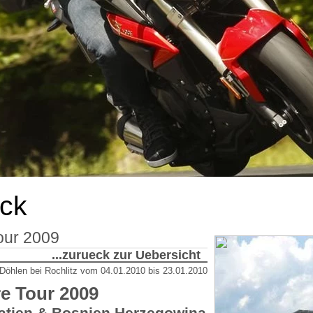
ick
our 2009
...zurueck zur Uebersicht
Döhlen bei Rochlitz
vom
04.01.2010
bis 23.01.2010
e Tour 2009
oatien & Bosnien Herzegowina