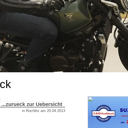
ick
.
...zurueck zur Uebersicht
in Rochlitz
am
20.04.2013