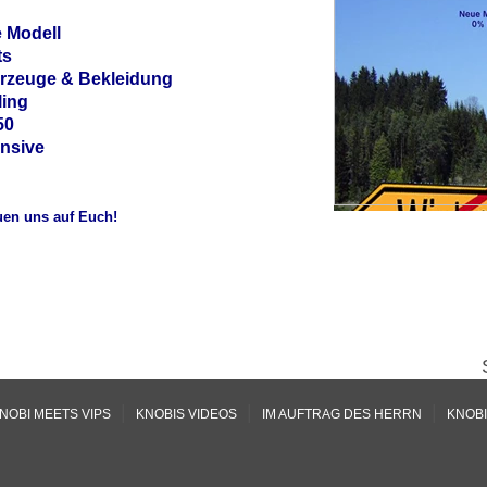
 Modell
ts
hrzeuge & Bekleidung
ling
50
nsive
euen uns auf Euch!
|
|
|
NOBI MEETS VIPS
KNOBIS VIDEOS
IM AUFTRAG DES HERRN
KNOBI