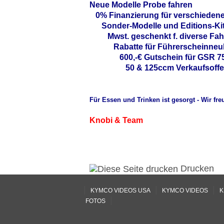
Neue Modelle Probe fahren
0% Finanzierung für verschiedene
Sonder-Modelle und Editions-Ki
Mwst. geschenkt f. diverse Fa
Rabatte für Führerscheinneu
600,-€ Gutschein für GSR 7
50 & 125ccm Verkaufsoffe
Für Essen und Trinken ist gesorgt - Wir fr
Knobi & Team
Drucken
|
|
|
KYMCO VIDEOS USA
KYMCO VIDEOS
K
|
FOTOS