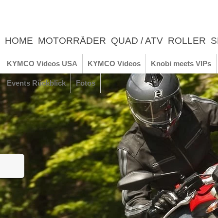
HOME
MOTORRÄDER
QUAD / ATV
ROLLER
S
UNTERNEHMEN
NEWS
ERLEBNIS
KYMCO Videos USA
KYMCO Videos
Knobi meets VIPs
Events Rückblick
Fotos