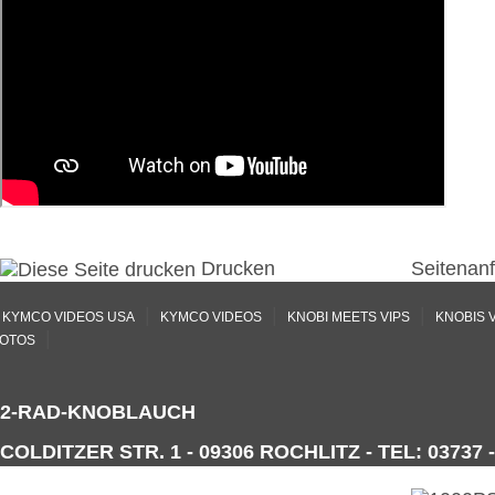
Drucken
Seitenan
|
|
|
KYMCO VIDEOS USA
KYMCO VIDEOS
KNOBI MEETS VIPS
KNOBIS 
|
OTOS
2-RAD-KNOBLAUCH
COLDITZER STR. 1 - 09306 ROCHLITZ - TEL: 03737 -