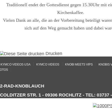
Traditionell endet der Gottesdienst gegen 15.30Uhr mit e
Kirchenkaffee.
Vielen Dank an alle, die an der Vorbereitung beteiligt waren
sich auf den Weg gemacht haben und dabei war
Drucken
|
|
|
KYMCO VIDEOS USA
KYMCO VIDEOS
KNOBI MEETS VIPS
KNOBIS 
|
OTOS
2-RAD-KNOBLAUCH
COLDITZER STR. 1 - 09306 ROCHLITZ - TEL: 03737 -