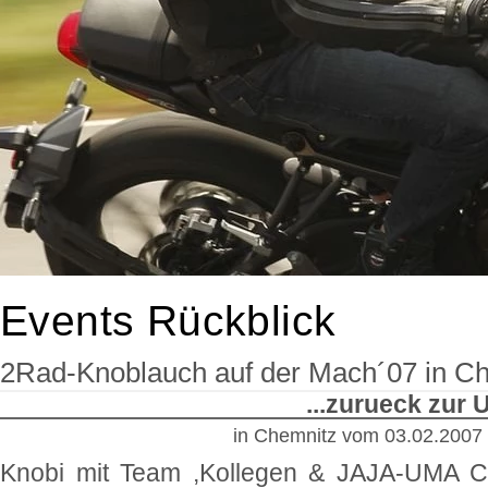
Events Rückblick
2Rad-Knoblauch auf der Mach´07 in C
...zurueck zur
in Chemnitz
vom
03.02.2007
Knobi mit Team ,Kollegen & JAJA-UMA C