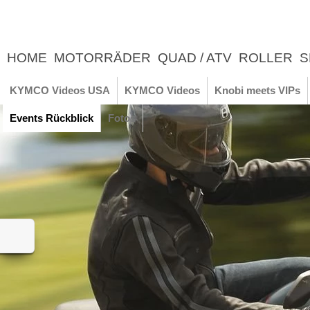
HOME
MOTORRÄDER
QUAD / ATV
ROLLER
S
UNTERNEHMEN
NEWS
ERLEBNIS
KYMCO Videos USA
KYMCO Videos
Knobi meets VIPs
Events Rückblick
Fotos