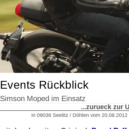
Events Rückblick
Simson Moped im Einsatz
...zurueck zur
in 09036 Seelitz / Döhlen
vom
20.08.2012