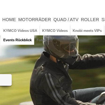
HOME
MOTORRÄDER
QUAD / ATV
ROLLER
S
UNTERNEHMEN
NEWS
ERLEBNIS
KYMCO Videos USA
KYMCO Videos
Knobi meets VIPs
Events Rückblick
Fotos