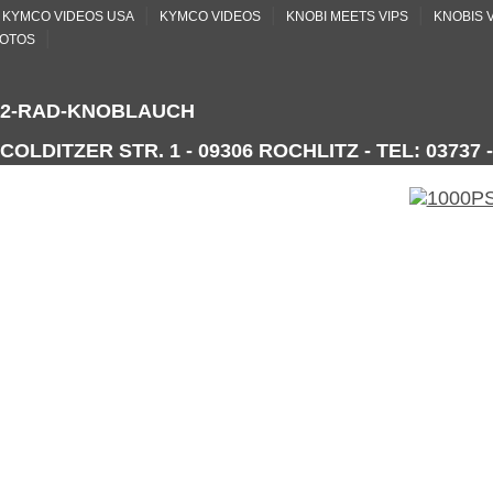
|
|
|
KYMCO VIDEOS USA
KYMCO VIDEOS
KNOBI MEETS VIPS
KNOBIS 
|
OTOS
2-RAD-KNOBLAUCH
COLDITZER STR. 1 - 09306 ROCHLITZ - TEL: 03737 -