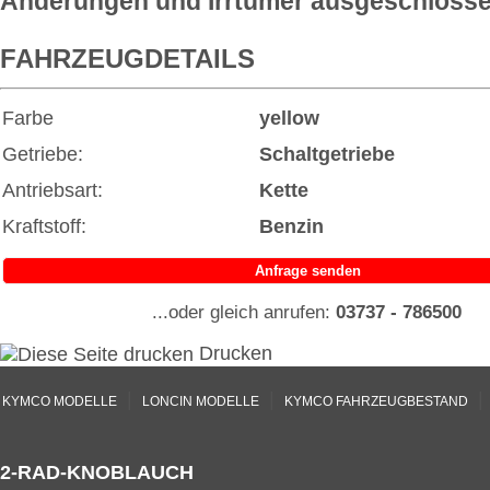
Änderungen und Irrtümer ausgeschlosse
FAHRZEUGDETAILS
Farbe
yellow
Getriebe:
Schaltgetriebe
Antriebsart:
Kette
Kraftstoff:
Benzin
Anfrage senden
...oder gleich anrufen:
03737 - 786500
Drucken
|
|
|
KYMCO MODELLE
LONCIN MODELLE
KYMCO FAHRZEUGBESTAND
2-RAD-KNOBLAUCH