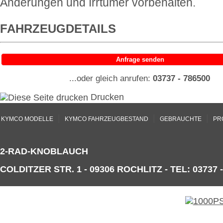
Änderungen und Irrtümer vorbehalten.
FAHRZEUGDETAILS
Anfrage senden
...oder gleich anrufen:
03737 - 786500
Drucken
|
|
|
KYMCO MODELLE
KYMCO FAHRZEUGBESTAND
GEBRAUCHTE
PR
2-RAD-KNOBLAUCH
COLDITZER STR. 1 - 09306 ROCHLITZ - TEL: 03737 -