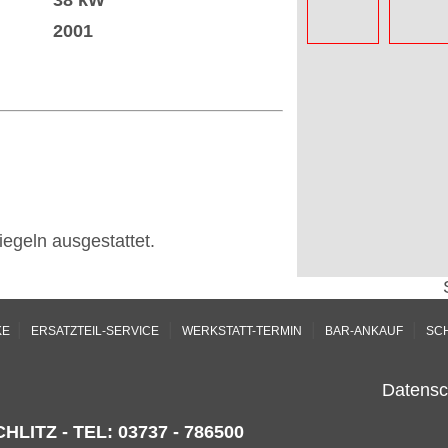
38 kW
2001
egeln ausgestattet.
|
|
|
|
KE
ERSATZTEIL-SERVICE
WERKSTATT-TERMIN
BAR-ANKAUF
SC
Datensc
HLITZ - TEL: 03737 - 786500