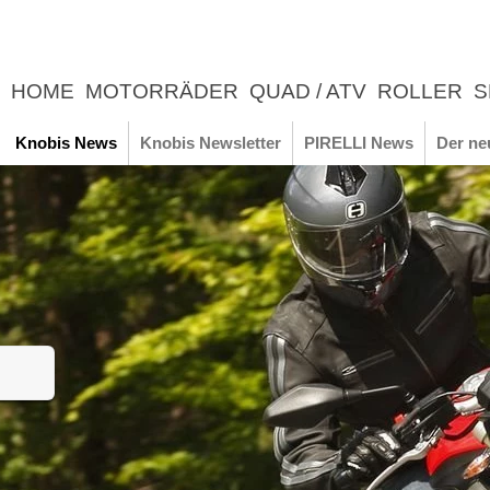
HOME
MOTORRÄDER
QUAD / ATV
ROLLER
S
UNTERNEHMEN
NEWS
ERLEBNIS
Knobis News
Knobis Newsletter
PIRELLI News
Der ne