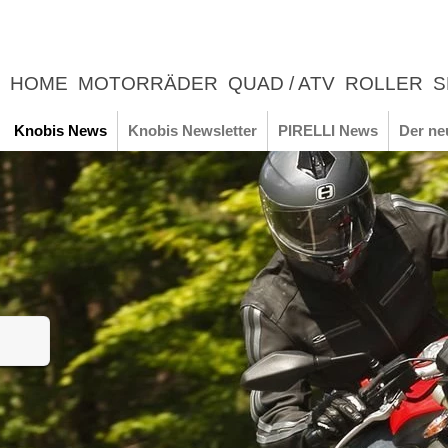
HOME
MOTORRÄDER
QUAD / ATV
ROLLER
S
UNTERNEHMEN
NEWS
ERLEBNIS
Knobis News
Knobis Newsletter
PIRELLI News
Der ne