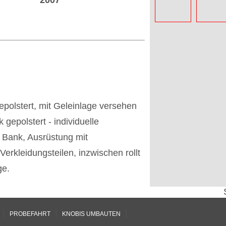
2007
epolstert, mit Geleinlage versehen
 gepolstert - individuelle
 Bank, Ausrüstung mit
erkleidungsteilen, inzwischen rollt
ge.
|
|
|
PROBEFAHRT
KNOBIS UMBAUTEN