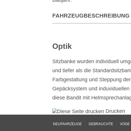
Baujahr:
FAHRZEUGBESCHREIBUNG
Optik
Sitzbanke wurden individuell umg
und tiefer als die Standardsitzbank
Farbgestaltung und Steppung der
Gepäcksystem und induviduellen V
diese Bandit mit Helmsprechanla
Drucken
|
|
|
NEUFAHRZEUGE
GEBRAUCHTE
VOGE