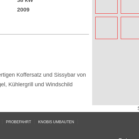
38 kW
2009
tigen Koffersatz und Sissybar von
, Kühlergrill und Windschild
|
|
|
PROBEFAHRT
KNOBIS UMBAUTEN