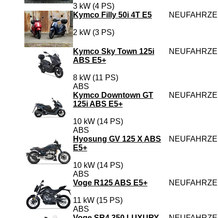
3 kW (4 PS)
Kymco Filly 50i 4T E5
NEUFAHRZ
2 kW (3 PS)
Kymco Sky Town 125i
NEUFAHRZ
ABS E5+
8 kW (11 PS)
ABS
Kymco Downtown GT
NEUFAHRZ
125i ABS E5+
10 kW (14 PS)
ABS
Hyosung GV 125 X ABS
NEUFAHRZ
E5+
10 kW (14 PS)
ABS
Voge R125 ABS E5+
NEUFAHRZ
11 kW (15 PS)
ABS
Voge SR4 350 LUXURY
NEUFAHRZ