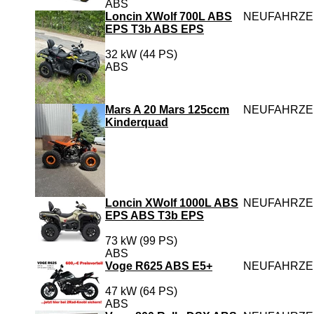
ABS
Loncin XWolf 700L ABS
NEUFAHRZ
EPS T3b ABS EPS
32 kW (44 PS)
ABS
Mars A 20 Mars 125ccm
NEUFAHRZ
Kinderquad
Loncin XWolf 1000L ABS
NEUFAHRZ
EPS ABS T3b EPS
73 kW (99 PS)
ABS
Voge R625 ABS E5+
NEUFAHRZ
47 kW (64 PS)
ABS