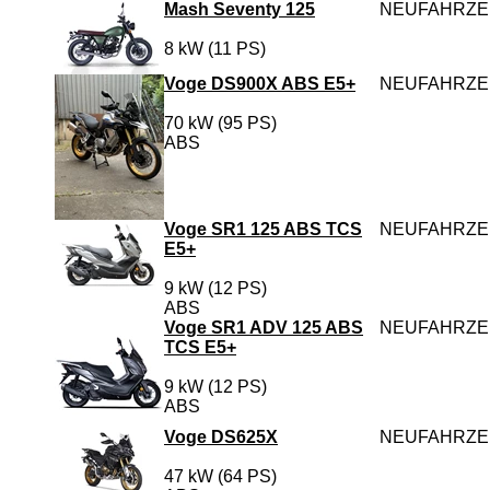
Mash Seventy 125
NEUFAHRZ
8 kW (11 PS)
Voge DS900X ABS E5+
NEUFAHRZ
70 kW (95 PS)
ABS
Voge SR1 125 ABS TCS
NEUFAHRZ
E5+
9 kW (12 PS)
ABS
Voge SR1 ADV 125 ABS
NEUFAHRZ
TCS E5+
9 kW (12 PS)
ABS
Voge DS625X
NEUFAHRZ
47 kW (64 PS)