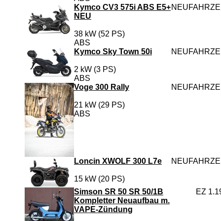
Kymco CV3 575i ABS E5+
NEUFAHRZ
NEU
38 kW (52 PS)
ABS
Kymco Sky Town 50i
NEUFAHRZ
2 kW (3 PS)
ABS
Voge 300 Rally
NEUFAHRZ
21 kW (29 PS)
ABS
Loncin XWOLF 300 L7e
NEUFAHRZ
15 kW (20 PS)
Simson SR 50 SR 50/1B
EZ 1.1
Kompletter Neuaufbau m.
VAPE-Zündung