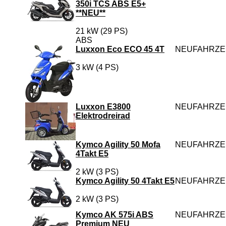
350i TCS ABS E5+
**NEU**
21 kW (29 PS)
ABS
Luxxon Eco ECO 45 4T
NEUFAHRZ
3 kW (4 PS)
Luxxon E3800
NEUFAHRZ
Elektrodreirad
Kymco Agility 50 Mofa
NEUFAHRZ
4Takt E5
2 kW (3 PS)
Kymco Agility 50 4Takt E5
NEUFAHRZ
2 kW (3 PS)
Kymco AK 575i ABS
NEUFAHRZ
Premium NEU