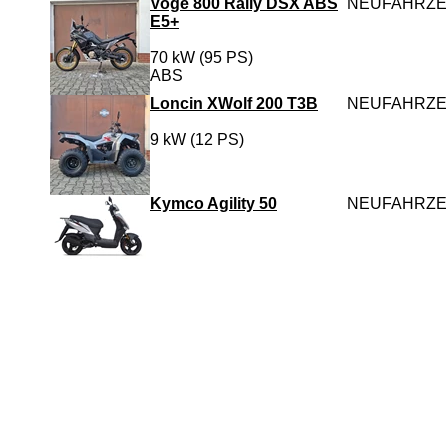
Voge 800 Rally DSX ABS
NEUFAHRZ
E5+
70 kW (95 PS)
ABS
Loncin XWolf 200 T3B
NEUFAHRZ
9 kW (12 PS)
Kymco Agility 50
NEUFAHRZ