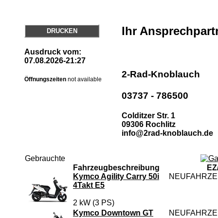
Ihr Ansprechpart
DRUCKEN
Ausdruck vom:
07.08.2026-21:27
2-Rad-Knoblauch
Öffnungszeiten
not available
03737 - 786500
Colditzer Str. 1
09306 Rochlitz
info@2rad-knoblauch.de
Gebrauchte
Fahrzeugbeschreibung
EZ
Kymco Agility Carry 50i
NEUFAHRZ
4Takt E5
2 kW (3 PS)
Kymco Downtown GT
NEUFAHRZ