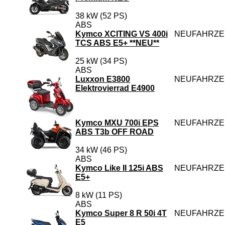
38 kW (52 PS)
ABS
Kymco XCITING VS 400i
NEUFAHRZ
TCS ABS E5+ **NEU**
25 kW (34 PS)
ABS
Luxxon E3800
NEUFAHRZ
Elektrovierrad E4900
Kymco MXU 700i EPS
NEUFAHRZ
ABS T3b OFF ROAD
34 kW (46 PS)
ABS
Kymco Like II 125i ABS
NEUFAHRZ
E5+
8 kW (11 PS)
ABS
Kymco Super 8 R 50i 4T
NEUFAHRZ
E5