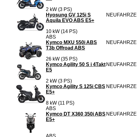
2 kW (3 PS)
Hyosung GV 125i S
NEUFAHRZ
Aquila EVO ABS E5+
10 kW (14 PS)
ABS
Kymco MXU 550i ABS
NEUFAHRZ
T3b Offroad ABS
26 kW (35 PS)
Kymco Agility 50 S i 4Takt
NEUFAHRZ
E5
2 kW (3 PS)
Kymco Agility S 125i CBS
NEUFAHRZ
E5+
8 kW (11 PS)
ABS
Kymco DT X360 350i ABS
NEUFAHRZ
E5+
ABS