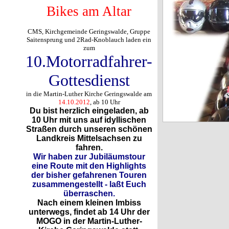
Bikes am Altar
CMS, Kirchgemeinde Geringswalde, Gruppe
Saitensprung und 2Rad-Knoblauch laden ein
zum
10.Motorradfahrer-
Gottesdienst
in die Martin-Luther Kirche Geringswalde am
14.10.2012
, ab 10 Uhr
Du bist herzlich eingeladen, ab
10 Uhr mit uns auf idyllischen
Straßen durch unseren
schönen
Landkreis Mittelsachsen zu
fahren.
Wir haben zur Jubiläumstour
eine Route mit den Highlights
der bisher gefahrenen Touren
zusammengestellt - laßt Euch
überraschen.
Nach einem kleinen Imbiss
unterwegs,
findet ab
14 Uhr der
MOGO
in der Martin-Luther-